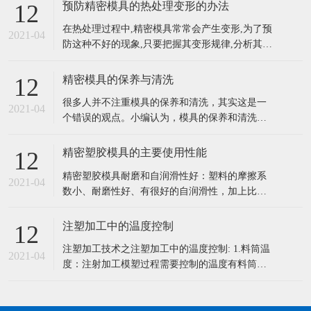
预防精密模具的热处理变形的办法
12
在热处理过程中,精密模具常常会产生变形,为了预
2021-04
防这种不好的现象,只要把握其变形规律,分析其产
生的原因,采用不同的方法进行预防模具的变形是
能够减少的,也是能够控制的。一般来说,对精密复
精密模具的保养与清洗
12
杂模具的热处理变形可采取以下方法预防。 (1)公
很多人并不注重模具的保养和清洗，其实这是一
道选材。对精密复杂模具应选择材质好的微变形
2021-04
个错误的观点。小编认为，模具的保养和清洗工
模具钢(如空淬钢)
作尤为重要，它关系到整个作业的进度以及效
率，不注意保养和清洗也会影响模具的使用寿命
精密塑胶模具的主要使用性能
12
等。所以，大家一定要的给模具做好日常的保养
精密塑胶模具耐磨和自润滑性好：塑料的摩擦系
和清洗工作。 一：精密模具的保养5大要点 1、模
2021-04
数小、耐磨性好、有很好的自润滑性，加上比强
具长时间使用后必须磨刃口，研磨
度高，传动噪声小，它可以在液体介质、半干甚
至干摩擦条件下有效地工作。 1、密度小：塑料
注塑加工中的温度控制
12
密度小，对于减轻机械设备重量和节能具有重要
注塑加工技术之注塑加工中的温度控制: 1.料筒温
的意义，尤其是对车辆、船舶、飞机、宇宙航天
2021-04
度：注射加工模塑过程需要控制的温度有料筒温
器而言。 2、比强度和比刚度高：
度，喷嘴温度和模具温度等。 前两程温度主要影
响塑料的塑化和流动，而后一种温度主要是影响
塑料的流动和冷却。每一种塑料都具有不同的流