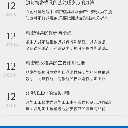
预防精密模具的热处理变形的办法
12
在热处理过程中,精密模具常常会产生变形,为了预
2021-04
防这种不好的现象,只要把握其变形规律,分析其产
生的原因,采用不同的方法进行预防模具的变形是
能够减少的,也是能够控制的。一般来说,对精密复
精密模具的保养与清洗
12
杂模具的热处理变形可采取以下方法预防。 (1)公
很多人并不注重模具的保养和清洗，其实这是一
道选材。对精密复杂模具应选择材质好的微变形
2021-04
个错误的观点。小编认为，模具的保养和清洗工
模具钢(如空淬钢)
作尤为重要，它关系到整个作业的进度以及效
率，不注意保养和清洗也会影响模具的使用寿命
精密塑胶模具的主要使用性能
12
等。所以，大家一定要的给模具做好日常的保养
精密塑胶模具耐磨和自润滑性好：塑料的摩擦系
和清洗工作。 一：精密模具的保养5大要点 1、模
2021-04
数小、耐磨性好、有很好的自润滑性，加上比强
具长时间使用后必须磨刃口，研磨
度高，传动噪声小，它可以在液体介质、半干甚
至干摩擦条件下有效地工作。 1、密度小：塑料
注塑加工中的温度控制
12
密度小，对于减轻机械设备重量和节能具有重要
注塑加工技术之注塑加工中的温度控制: 1.料筒温
的意义，尤其是对车辆、船舶、飞机、宇宙航天
2021-04
度：注射加工模塑过程需要控制的温度有料筒温
器而言。 2、比强度和比刚度高：
度，喷嘴温度和模具温度等。 前两程温度主要影
响塑料的塑化和流动，而后一种温度主要是影响
塑料的流动和冷却。每一种塑料都具有不同的流