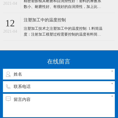
精密塑胶模具耐磨和自润滑性好：塑料的摩擦系
和清洗工作。 一：精密模具的保养5大要点 1、模
2021-04
数小、耐磨性好、有很好的自润滑性，加上比强
具长时间使用后必须磨刃口，研磨
度高，传动噪声小，它可以在液体介质、半干甚
至干摩擦条件下有效地工作。 1、密度小：塑料
注塑加工中的温度控制
12
密度小，对于减轻机械设备重量和节能具有重要
注塑加工技术之注塑加工中的温度控制: 1.料筒温
的意义，尤其是对车辆、船舶、飞机、宇宙航天
2021-04
度：注射加工模塑过程需要控制的温度有料筒温
器而言。 2、比强度和比刚度高：
度，喷嘴温度和模具温度等。 前两程温度主要影
响塑料的塑化和流动，而后一种温度主要是影响
塑料的流动和冷却。每一种塑料都具有不同的流
动温度，同一种塑料，由于来源或牌号不同，其
在线留言
流动温度及分解温度是有差别