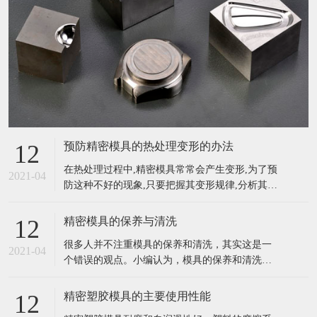
预防精密模具的热处理变形的办法
12
在热处理过程中,精密模具常常会产生变形,为了预
2021-04
防这种不好的现象,只要把握其变形规律,分析其产
生的原因,采用不同的方法进行预防模具的变形是
能够减少的,也是能够控制的。一般来说,对精密复
精密模具的保养与清洗
12
杂模具的热处理变形可采取以下方法预防。 (1)公
很多人并不注重模具的保养和清洗，其实这是一
道选材。对精密复杂模具应选择材质好的微变形
2021-04
个错误的观点。小编认为，模具的保养和清洗工
模具钢(如空淬钢)
作尤为重要，它关系到整个作业的进度以及效
率，不注意保养和清洗也会影响模具的使用寿命
精密塑胶模具的主要使用性能
12
等。所以，大家一定要的给模具做好日常的保养