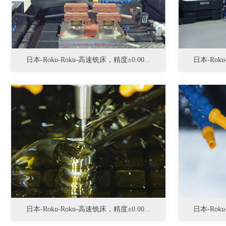
日本-Roku-Roku-高速铣床，精度±0.00...
日本-Roku
日本-Roku-Roku-高速铣床，精度±0.00...
日本-Roku