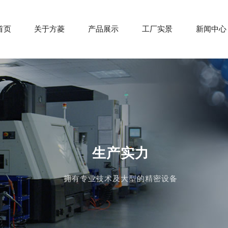
首页
关于方菱
产品展示
工厂实景
新闻中心
生产实力
拥有专业技术及大型的精密设备