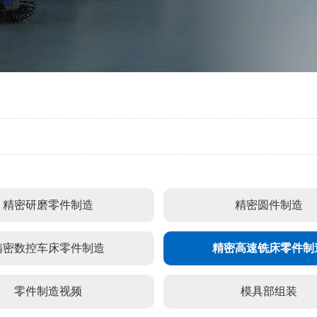
精密研磨零件制造
精密圆件制造
精密数控车床零件制造
精密高速铣床零件制
零件制造视频
模具部组装