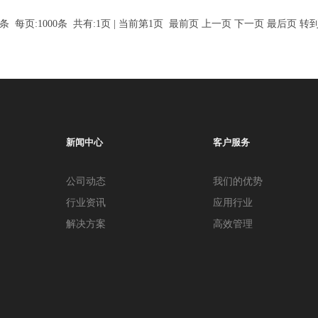
条 每页:1000条 共有:1页 | 当前第1页 最前页 上一页 下一页 最后页 转
新闻中心
客户服务
公司动态
我们的优势
行业资讯
应用行业
解决方案
高效管理