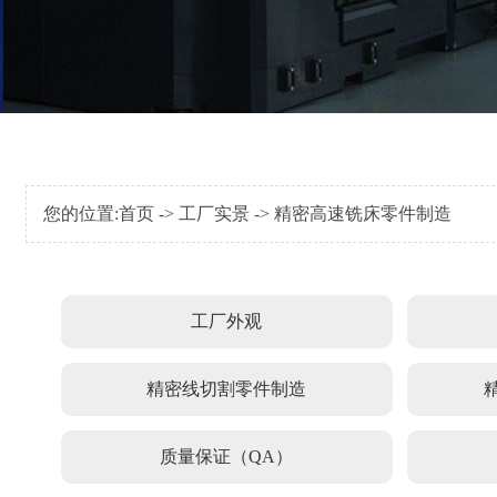
您的位置:
首页
->
工厂实景
->
精密高速铣床零件制造
工厂外观
精密线切割零件制造
质量保证（QA）