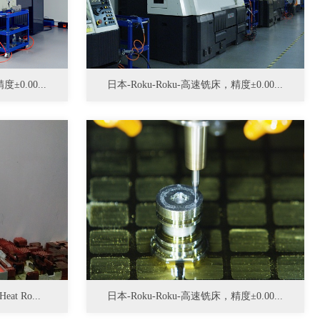
±0.00...
日本-Roku-Roku-高速铣床，精度±0.00...
t Ro...
日本-Roku-Roku-高速铣床，精度±0.00...