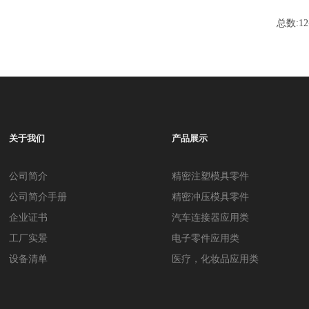
总数:12
关于我们
产品展示
公司简介
精密注塑模具零件
公司简介手册
精密冲压模具零件
企业证书
汽车连接器应用类
工厂实景
电子零件应用类
设备清单
医疗，化妆品应用类
五金零件
标准件