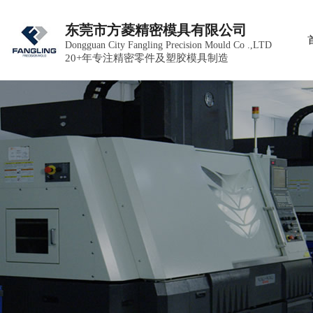
东莞市方菱精密模具有限公司
Dongguan City Fangling Precision Mould Co .,LTD
20+年专注精密零件及塑胶模具制造