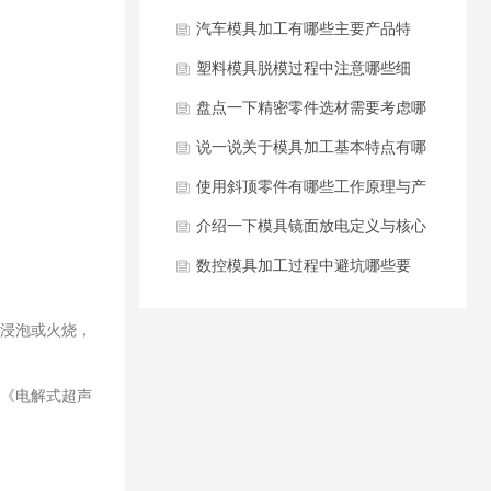
有哪些？
汽车模具加工有哪些主要产品特
征？
塑料模具脱模过程中注意哪些细
节？
盘点一下精密零件选材需要考虑哪
些因素？
说一说关于模具加工基本特点有哪
些？
使用斜顶零件有哪些工作原理与产
品特点？
介绍一下模具镜面放电定义与核心
原理？
数控模具加工过程中避坑哪些要
点？
浸泡或火烧，
《电解式超声