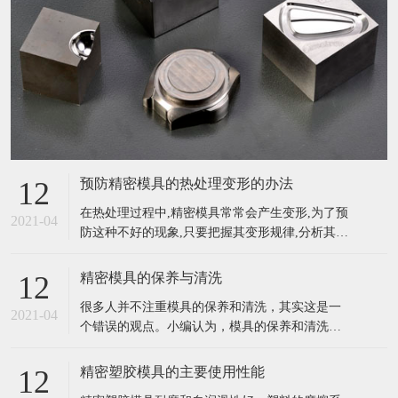
预防精密模具的热处理变形的办法
12
在热处理过程中,精密模具常常会产生变形,为了预
2021-04
防这种不好的现象,只要把握其变形规律,分析其产
生的原因,采用不同的方法进行预防模具的变形是
能够减少的,也是能够控制的。一般来说,对精密复
精密模具的保养与清洗
12
杂模具的热处理变形可采取以下方法预防。 (1)公
很多人并不注重模具的保养和清洗，其实这是一
道选材。对精密复杂模具应选择材质好的微变形
2021-04
个错误的观点。小编认为，模具的保养和清洗工
模具钢(如空淬钢)
作尤为重要，它关系到整个作业的进度以及效
率，不注意保养和清洗也会影响模具的使用寿命
精密塑胶模具的主要使用性能
12
等。所以，大家一定要的给模具做好日常的保养