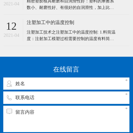
精密塑胶模具耐磨和自润滑性好：塑料的摩擦系
和清洗工作。 一：精密模具的保养5大要点 1、模
2021-04
数小、耐磨性好、有很好的自润滑性，加上比强
具长时间使用后必须磨刃口，研磨
度高，传动噪声小，它可以在液体介质、半干甚
至干摩擦条件下有效地工作。 1、密度小：塑料
注塑加工中的温度控制
12
密度小，对于减轻机械设备重量和节能具有重要
注塑加工技术之注塑加工中的温度控制: 1.料筒温
的意义，尤其是对车辆、船舶、飞机、宇宙航天
2021-04
度：注射加工模塑过程需要控制的温度有料筒温
器而言。 2、比强度和比刚度高：
度，喷嘴温度和模具温度等。 前两程温度主要影
响塑料的塑化和流动，而后一种温度主要是影响
塑料的流动和冷却。每一种塑料都具有不同的流
动温度，同一种塑料，由于来源或牌号不同，其
在线留言
流动温度及分解温度是有差别