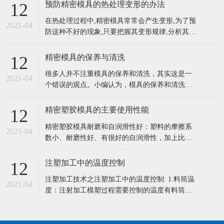
预防精密模具的热处理变形的办法
12
在热处理过程中,精密模具常常会产生变形,为了预
2021-04
防这种不好的现象,只要把握其变形规律,分析其产
生的原因,采用不同的方法进行预防模具的变形是
能够减少的,也是能够控制的。一般来说,对精密复
精密模具的保养与清洗
12
杂模具的热处理变形可采取以下方法预防。 (1)公
很多人并不注重模具的保养和清洗，其实这是一
道选材。对精密复杂模具应选择材质好的微变形
2021-04
个错误的观点。小编认为，模具的保养和清洗工
模具钢(如空淬钢)
作尤为重要，它关系到整个作业的进度以及效
率，不注意保养和清洗也会影响模具的使用寿命
精密塑胶模具的主要使用性能
12
等。所以，大家一定要的给模具做好日常的保养
精密塑胶模具耐磨和自润滑性好：塑料的摩擦系
和清洗工作。 一：精密模具的保养5大要点 1、模
2021-04
数小、耐磨性好、有很好的自润滑性，加上比强
具长时间使用后必须磨刃口，研磨
度高，传动噪声小，它可以在液体介质、半干甚
至干摩擦条件下有效地工作。 1、密度小：塑料
注塑加工中的温度控制
12
密度小，对于减轻机械设备重量和节能具有重要
注塑加工技术之注塑加工中的温度控制: 1.料筒温
的意义，尤其是对车辆、船舶、飞机、宇宙航天
2021-04
度：注射加工模塑过程需要控制的温度有料筒温
器而言。 2、比强度和比刚度高：
度，喷嘴温度和模具温度等。 前两程温度主要影
响塑料的塑化和流动，而后一种温度主要是影响
塑料的流动和冷却。每一种塑料都具有不同的流