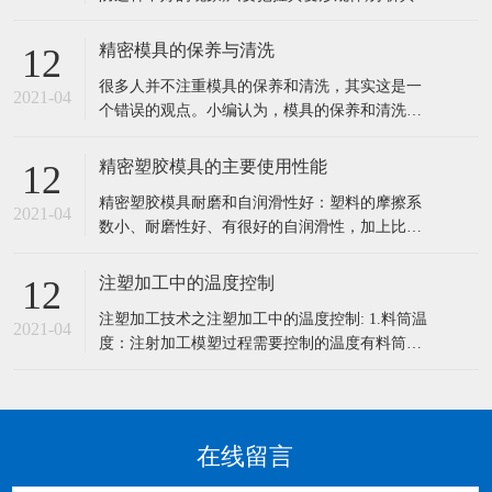
生的原因,采用不同的方法进行预防模具的变形是
能够减少的,也是能够控制的。一般来说,对精密复
精密模具的保养与清洗
12
杂模具的热处理变形可采取以下方法预防。 (1)公
很多人并不注重模具的保养和清洗，其实这是一
道选材。对精密复杂模具应选择材质好的微变形
2021-04
个错误的观点。小编认为，模具的保养和清洗工
模具钢(如空淬钢)
作尤为重要，它关系到整个作业的进度以及效
率，不注意保养和清洗也会影响模具的使用寿命
精密塑胶模具的主要使用性能
12
等。所以，大家一定要的给模具做好日常的保养
精密塑胶模具耐磨和自润滑性好：塑料的摩擦系
和清洗工作。 一：精密模具的保养5大要点 1、模
2021-04
数小、耐磨性好、有很好的自润滑性，加上比强
具长时间使用后必须磨刃口，研磨
度高，传动噪声小，它可以在液体介质、半干甚
至干摩擦条件下有效地工作。 1、密度小：塑料
注塑加工中的温度控制
12
密度小，对于减轻机械设备重量和节能具有重要
注塑加工技术之注塑加工中的温度控制: 1.料筒温
的意义，尤其是对车辆、船舶、飞机、宇宙航天
2021-04
度：注射加工模塑过程需要控制的温度有料筒温
器而言。 2、比强度和比刚度高：
度，喷嘴温度和模具温度等。 前两程温度主要影
响塑料的塑化和流动，而后一种温度主要是影响
塑料的流动和冷却。每一种塑料都具有不同的流
动温度，同一种塑料，由于来源或牌号不同，其
在线留言
流动温度及分解温度是有差别