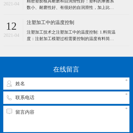
精密塑胶模具耐磨和自润滑性好：塑料的摩擦系
和清洗工作。 一：精密模具的保养5大要点 1、模
2021-04
数小、耐磨性好、有很好的自润滑性，加上比强
具长时间使用后必须磨刃口，研磨
度高，传动噪声小，它可以在液体介质、半干甚
至干摩擦条件下有效地工作。 1、密度小：塑料
注塑加工中的温度控制
12
密度小，对于减轻机械设备重量和节能具有重要
注塑加工技术之注塑加工中的温度控制: 1.料筒温
的意义，尤其是对车辆、船舶、飞机、宇宙航天
2021-04
度：注射加工模塑过程需要控制的温度有料筒温
器而言。 2、比强度和比刚度高：
度，喷嘴温度和模具温度等。 前两程温度主要影
响塑料的塑化和流动，而后一种温度主要是影响
塑料的流动和冷却。每一种塑料都具有不同的流
动温度，同一种塑料，由于来源或牌号不同，其
在线留言
流动温度及分解温度是有差别