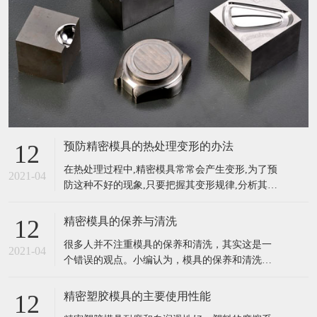
预防精密模具的热处理变形的办法
12
在热处理过程中,精密模具常常会产生变形,为了预
2021-04
防这种不好的现象,只要把握其变形规律,分析其产
生的原因,采用不同的方法进行预防模具的变形是
能够减少的,也是能够控制的。一般来说,对精密复
精密模具的保养与清洗
12
杂模具的热处理变形可采取以下方法预防。 (1)公
很多人并不注重模具的保养和清洗，其实这是一
道选材。对精密复杂模具应选择材质好的微变形
2021-04
个错误的观点。小编认为，模具的保养和清洗工
模具钢(如空淬钢)
作尤为重要，它关系到整个作业的进度以及效
率，不注意保养和清洗也会影响模具的使用寿命
精密塑胶模具的主要使用性能
12
等。所以，大家一定要的给模具做好日常的保养