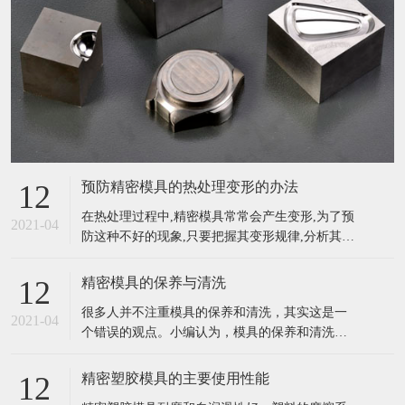
预防精密模具的热处理变形的办法
12
在热处理过程中,精密模具常常会产生变形,为了预
2021-04
防这种不好的现象,只要把握其变形规律,分析其产
生的原因,采用不同的方法进行预防模具的变形是
能够减少的,也是能够控制的。一般来说,对精密复
精密模具的保养与清洗
12
杂模具的热处理变形可采取以下方法预防。 (1)公
很多人并不注重模具的保养和清洗，其实这是一
道选材。对精密复杂模具应选择材质好的微变形
2021-04
个错误的观点。小编认为，模具的保养和清洗工
模具钢(如空淬钢)
作尤为重要，它关系到整个作业的进度以及效
率，不注意保养和清洗也会影响模具的使用寿命
精密塑胶模具的主要使用性能
12
等。所以，大家一定要的给模具做好日常的保养