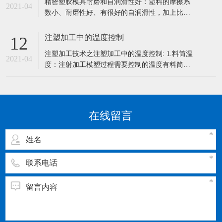
精密塑胶模具耐磨和自润滑性好：塑料的摩擦系
和清洗工作。 一：精密模具的保养5大要点 1、模
2021-04
数小、耐磨性好、有很好的自润滑性，加上比强
具长时间使用后必须磨刃口，研磨
度高，传动噪声小，它可以在液体介质、半干甚
至干摩擦条件下有效地工作。 1、密度小：塑料
注塑加工中的温度控制
12
密度小，对于减轻机械设备重量和节能具有重要
注塑加工技术之注塑加工中的温度控制: 1.料筒温
的意义，尤其是对车辆、船舶、飞机、宇宙航天
2021-04
度：注射加工模塑过程需要控制的温度有料筒温
器而言。 2、比强度和比刚度高：
度，喷嘴温度和模具温度等。 前两程温度主要影
响塑料的塑化和流动，而后一种温度主要是影响
塑料的流动和冷却。每一种塑料都具有不同的流
动温度，同一种塑料，由于来源或牌号不同，其
在线留言
流动温度及分解温度是有差别