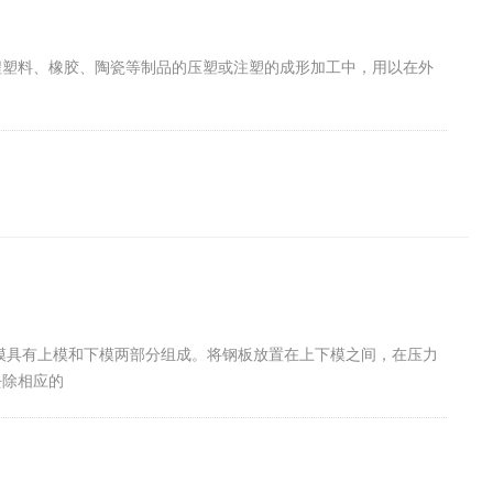
程塑料、橡胶、陶瓷等制品的压塑或注塑的成形加工中，用以在外
模具有上模和下模两部分组成。将钢板放置在上下模之间，在压力
去除相应的