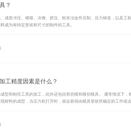
具？
裁、成形冲压、模锻、冷镦、挤压、粉末冶金件压制、压力铸造，以及工
坯料成为有特定形状和尺寸的制件的工具。
情
具加工精度因素是什么？
指成型和制坯工具的加工，此外还包括剪切模和模切模具。 通常情况下，
实现材料的成型，当压力机打开时，就会获得由模具形状所确定的工件或
情