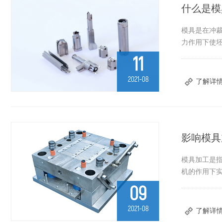
什么是模
模具是在冲
力作用下使
11
2021-08
了解详
​影响模
模具加工是
机的作用下
09
2021-08
了解详